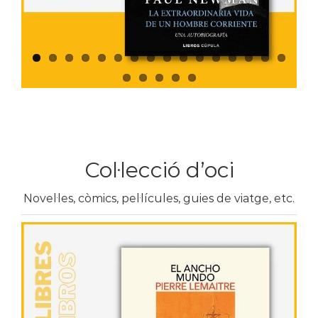
Col·lecció d’oci
Novel·les, còmics, pel·lícules, guies de viatge, etc.