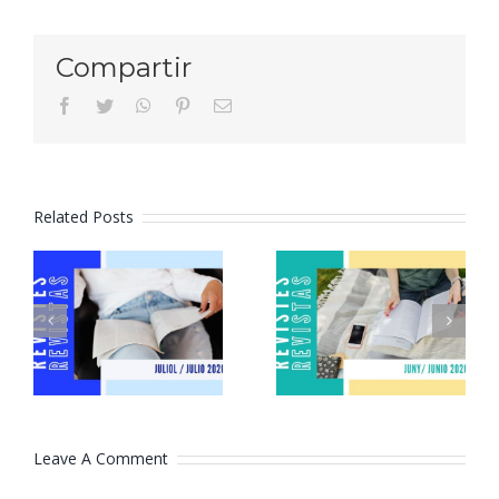
Compartir
facebook
twitter
whatsapp
pinterest
Email
Related Posts
Revistes
Revistes
juliol 2026
juny 2026
Leave A Comment
Comment