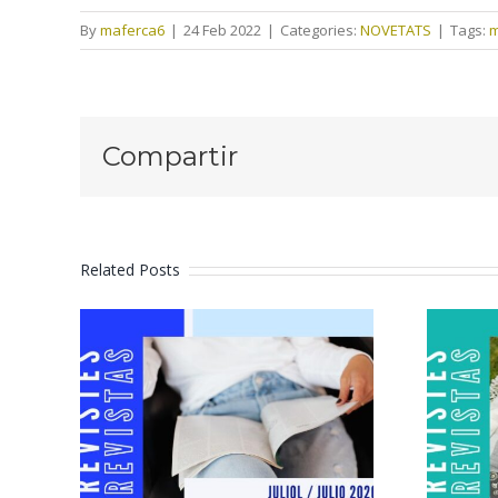
By
maferca6
|
24 Feb 2022
|
Categories:
NOVETATS
|
Tags:
m
Compartir
Related Posts
Revistes juliol
2026