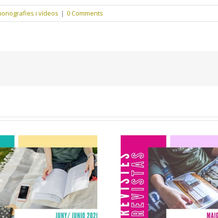
onografies i vídeos
|
0 Comments
Revistes juny
Revistes ma
2026
2026