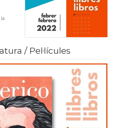
 la
atura / Pel·lícules