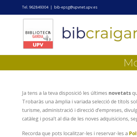
Skip
Tel. 962849304
|
bib-epsg@upvnet.upv.es
to
content
Mo
Ja tens a la teva disposició les últimes
novetats
qu
Trobaràs una àmplia i variada selecció de títols sob
turisme, administració i direcció d’empreses, divulga
catàleg i posa’t al dia de les noves adquisicions, 
Recorda que pots localitzar-les i reservar-les a
Pol