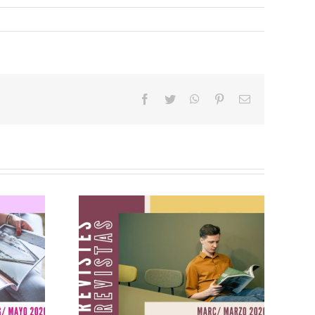
facebook
twitter
whatsapp
pinterest
Email
ig
Revistes març
2026