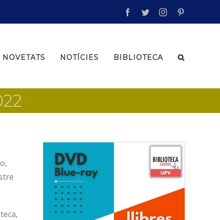
facebook
twitter
instagram
pinterest
NOVETATS
NOTÍCIES
BIBLIOTECA
022
o,
stre
oteca,