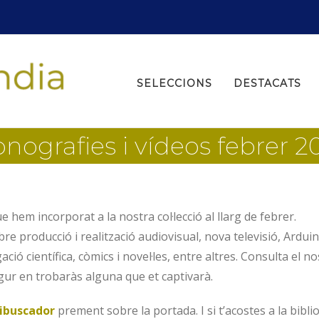
Search
for:
SELECCIONS
DESTACATS
nografies i vídeos febrer 2
e hem incorporat a la nostra col·lecció al llarg de febrer.
re producció i realització audiovisual, nova televisió, Arduin
ció científica, còmics i novel·les, entre altres. Consulta el no
segur en trobaràs alguna que et captivarà.
ibuscador
prement sobre la portada. I si t’acostes a la bibli