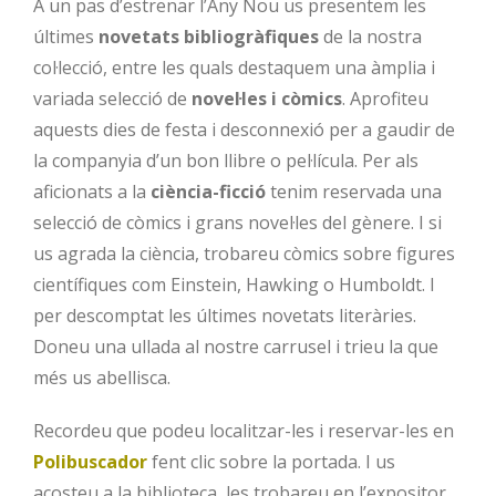
A un pas d’estrenar l’Any Nou us presentem les
últimes
novetats bibliogràfiques
de la nostra
col·lecció, entre les quals destaquem una àmplia i
variada selecció de
novel·les i còmics
. Aprofiteu
aquests dies de festa i desconnexió per a gaudir de
la companyia d’un bon llibre o pel·lícula. Per als
aficionats a la
ciència-ficció
tenim reservada una
selecció de còmics i grans novel·les del gènere. I si
us agrada la ciència, trobareu còmics sobre figures
científiques com Einstein, Hawking o Humboldt. I
per descomptat les últimes novetats literàries.
Doneu una ullada al nostre carrusel i trieu la que
més us abellisca.
Recordeu que podeu localitzar-les i reservar-les en
Polibuscador
fent clic sobre la portada. I us
acosteu a la biblioteca, les trobareu en l’expositor