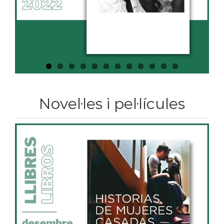
Novel·les i pel·lícules