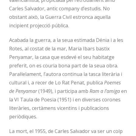
valencianista, propiciada pel retrobament amb
Carles Salvador, antic company d’estudis. No
obstant això, la Guerra Civil estronca aquella
incipient projecció pública.
Acabada la guerra, a la seua estimada Dénia i a les
Rotes, al costat de la mar, Maria Ibars bastix
Penyamar, la casa que esdevé el seu habitatge
preferit, on es couria bona part de la seua obra.
Paral·lelament, l’autora continua la tasca literària i
cultural i, a recer de Lo Rat Penat, publica
Poemes
de Penyamar
(1949), i participa amb
Ram a l’amiga
en
la VI Taula de Poesia (1951) i en diverses corones
literàries, certàmens vicentins i publicacions
periòdiques.
La mort, el 1955, de Carles Salvador va ser un colp