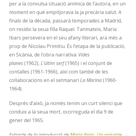
per a la convulsa situació anímica de l’autora, en un
moment en què empitjorava la ja precària salut. A
finals de la dècada, passarà temporades a Madrid,
on residix la seua filla Raquel. Tanmateix, Maria
Ibars persevera en el seu afany literari, ara més a
prop de Nicolau Primitiu. És l’etapa de la publicació,
en Sicània, de l’obra narrativa:
Vides
planes
(1962),
L’últim serf
(1965) i el conjunt de
contalles (1961-1966), així com també de les
col·laboracions en el setmanari
La Marina
(1960-
1964).
Després d’això, ja només tenim un curt silenci que
conduïx a la seua mort, ocorreguda el dia 9 de
gener del 1965.
Extracte de la introducció de
Maria Ibars. Un paisatge