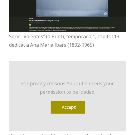
Sèrie “Valentes” (a Punt), temporada 1, capítol 13
dedicat a Ana Maria Ibars (1892-1965)
For privacy reasons YouTube needs your
permission to be loaded.
I Accept