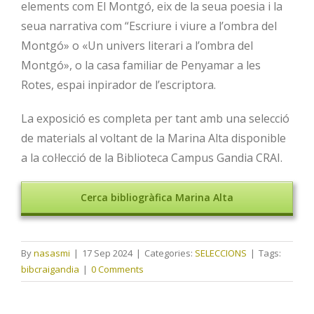
elements com El Montgó, eix de la seua poesia i la
seua narrativa com “Escriure i viure a l’ombra del
Montgó» o «Un univers literari a l’ombra del
Montgó», o la casa familiar de Penyamar a les
Rotes, espai inpirador de l’escriptora.
La exposició es completa per tant amb una selecció
de materials al voltant de la Marina Alta disponible
a la col·lecció de la Biblioteca Campus Gandia CRAI.
Cerca bibliogràfica Marina Alta
By
nasasmi
|
17 Sep 2024
|
Categories:
SELECCIONS
|
Tags:
bibcraigandia
|
0 Comments