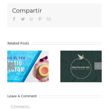
Compartir
facebook
twitter
whatsapp
pinterest
Email
Related Posts
Tria el teu
Ornitologia
estiu
360º
lector
Leave A Comment
Comment