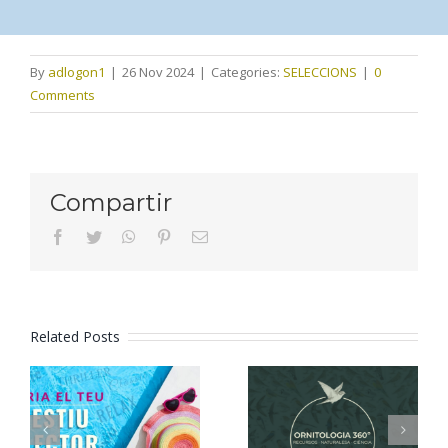
By
adlogon1
|
26 Nov 2024
|
Categories:
SELECCIONS
|
0
Comments
Compartir
facebook
twitter
whatsapp
pinterest
Email
Related Posts
Tria el teu
Ornitologia
estiu