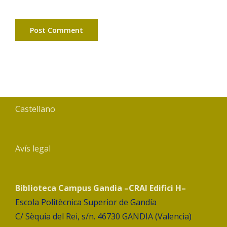
Castellano
Avís legal
Biblioteca Campus Gandia –CRAI Edifici H–
Escola Politècnica Superior de Gandía
C/ Sèquia del Rei, s/n. 46730 GANDIA (Valencia)