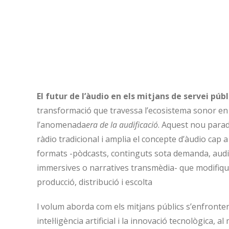
El futur de l’àudio en els mitjans de servei públ
transformació que travessa l’ecosistema sonor en 
l’anomenada
era de la audificació
. Aquest nou parad
ràdio tradicional i amplia el concepte d’àudio cap a
formats -pòdcasts, continguts sota demanda, audio
immersives o narratives transmèdia- que modifiq
producció, distribució i escolta
l volum aborda com els mitjans públics s’enfronten
intel·ligència artificial i la innovació tecnològica, 