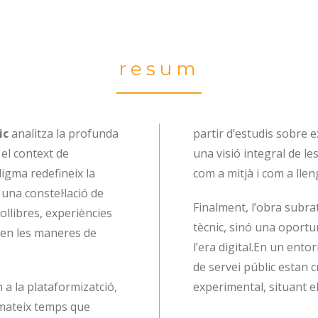
resum
ic
analitza la profunda
partir d’estudis sobre e
el context de
una visió integral de le
igma redefineix la
com a mitjà i com a lle
 una constel·lació de
Finalment, l’obra subra
llibres, experiències
tècnic, sinó una oportun
uen les maneres de
l’era digital.En un ento
de servei públic estan cr
 a la plataformizatció,
experimental, situant e
al mateix temps que