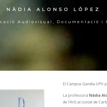
NÀDIA ALONSO LÓPEZ
ació Audiovisual, Documentació i H
El Campus Gandia UPV pu
La professora
Nàdia Al
de l’Art) al costat de Ca