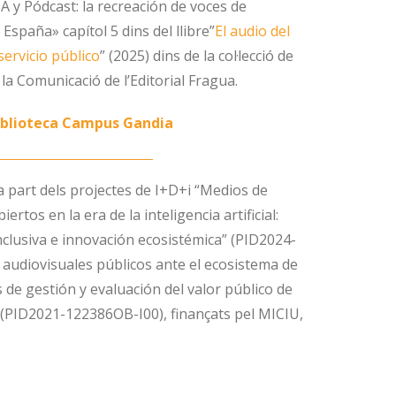
IA y Pódcast: la recreación de voces de
España» capítol 5 dins del llibre”
El audio del
servicio público
” (2025) dins de la col·lecció de
 la Comunicació de l’Editorial Fragua.
Biblioteca Campus Gandia
 part dels projectes de I+D+i “Medios de
rtos en la era de la inteligencia artificial:
inclusiva e innovación ecosistémica” (PID2024-
audiovisuales públicos ante el ecosistema de
 de gestión y evaluación del valor público de
 (PID2021-122386OB-I00), finançats pel MICIU,