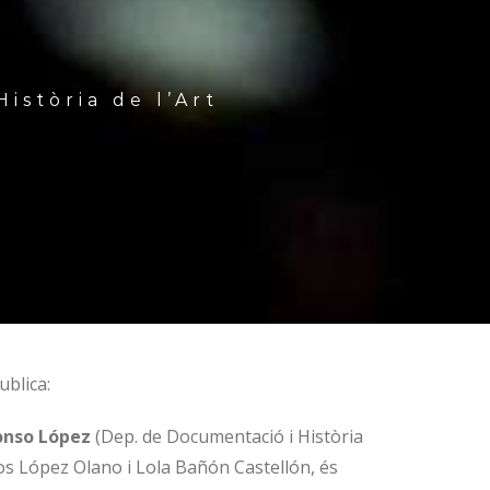
istòria de l’Art
blica:
onso López
(Dep. de Documentació i Història
rlos López Olano i Lola Bañón Castellón, és