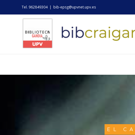
Skip
Tel. 962849304
|
bib-epsg@upvnet.upv.es
to
content
EL C