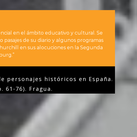
cial en el ámbito educativo y cultural. Se
pasajes de su diario y algunos programas
hurchill en sus alocuciones en la Segunda
burg.”
de personajes históricos en España.
. 61-76). Fragua.