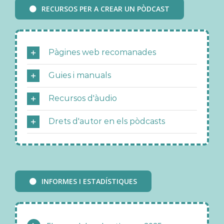
Pàgines web recomanades
Guies i manuals
Recursos d'àudio
Drets d'autor en els pòdcasts
INFORMES I ESTADÍSTIQUES
El auge del podcasting en 2025
The State of the Podcast Universe:
Voxnest 2020 mid-year preview