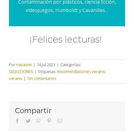
Contaminación por plásticos, ciencia ficción,
videojuegos, Humboldt y Cavanilles…
¡Felices lecturas!
Por
nasasmi
|
14 Jul 2023
|
Categorías:
SELECCIONES
|
Etiquetas:
Recomendaciones verano
,
verano
|
Sin comentarios
Compartir
facebook
twitter
whatsapp
pinterest
Correo
electrónico