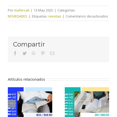
Por
maferca6
|
13 May 2025
|
Categorías:
en
NOVEDADES
|
Etiquetas:
revistas
|
Comentarios desactivados
Revis
mayo
2025
Compartir
facebook
twitter
whatsapp
pinterest
Correo
electrónico
Artículos relacionados
Revistas
Revistas
julio 2026
junio 2026