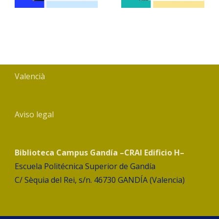
Valencià
Aviso legal
Biblioteca Campus Gandía –CRAI Edificio H–
Escuela Politécnica Superior de Gandía
C/ Sèquia del Rei, s/n. 46730 GANDÍA (Valencia)