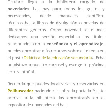
Octubre llega a la biblioteca cargado de
novedades
. Las h
ay para todos los gustos
y
necesidades
, desde manuales científico-
técnicos
hasta
libros de divulgación o
novelas
de
diferentes géneros
.
Como novedad, e
ste mes
dedicamos una sección especial a l
os títulos
relacionados con la
enseñanza y
el
aprendizaje
,
puedes encontrar más recursos sobre este tema en
el post «
Didáctica de la educación secundaria
».
Echa
un vistazo
a nuestro carrusel
y
escoge
tu próxima
lectura
otoñal
.
Recuerda que puedes localizarlas y reservarlas en
Polibuscador
haciendo clic sobre la portada. Y si te
acercas a la biblioteca, las encontrarás en el
expositor de novedades del hall.