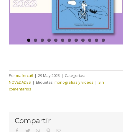
Por
maferca6
|
29 May 2023
|
Categorías:
NOVEDADES
|
Etiquetas:
monografías y vídeos
|
Sin
comentarios
Compartir
facebook
twitter
whatsapp
pinterest
Correo