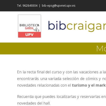
Saltar
Tel. 962849304
|
bib-epsg@upvnet.upv.es
al
contenido
Mo
En la recta final del curso y con las vacaciones a 
encontrarás una variada selección de cómics y n
novedades relacionadas con el
turismo y el mar
Recuerda que puedes localizarlas y reservarlas e
novedades del hall.