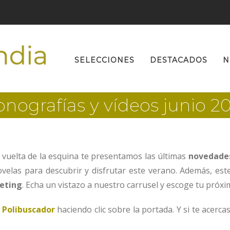
Buscar:
SELECCIONES
DESTACADOS
N
nografías y vídeos junio 2
la vuelta de la esquina te presentamos las últimas
novedade
ovelas para descubrir y disfrutar este verano. Además, es
keting
. Echa un vistazo a nuestro carrusel y escoge tu próxi
n
Polibuscador
haciendo clic sobre la portada. Y si te acerca