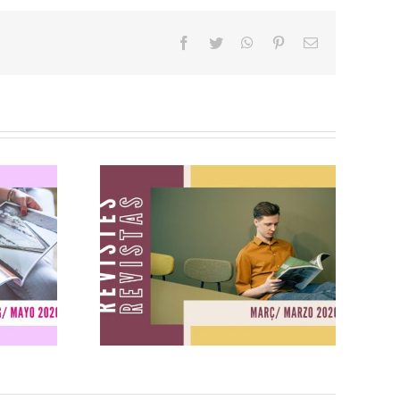
facebook
twitter
whatsapp
pinterest
Correo
electrónico
yo
Revistas marzo
2026