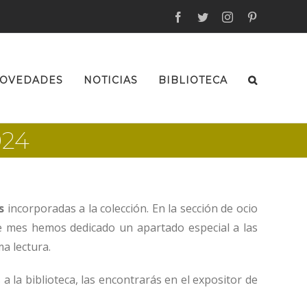
facebook
twitter
instagram
pinterest
OVEDADES
NOTICIAS
BIBLIOTECA
024
s
incorporadas a la colección. En la sección de ocio
te mes hemos dedicado un apartado especial a las
ma lectura.
s a la biblioteca, las encontrarás en el expositor de