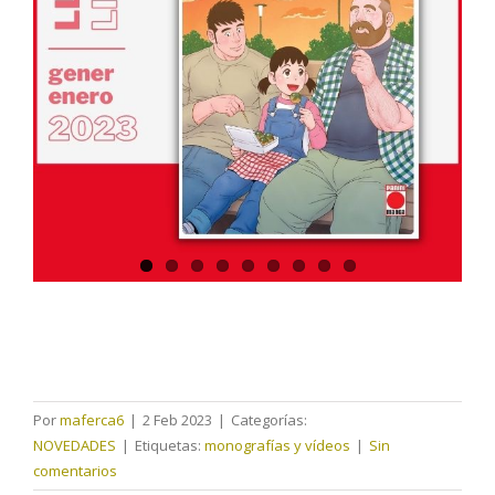
Por
maferca6
|
2 Feb 2023
|
Categorías:
NOVEDADES
|
Etiquetas:
monografías y vídeos
|
Sin
comentarios