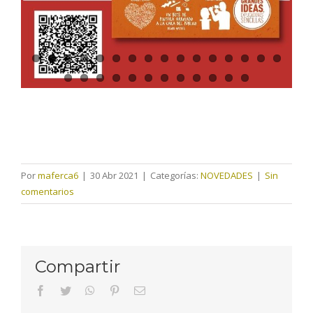
Por
maferca6
|
30 Abr 2021
|
Categorías:
NOVEDADES
|
Sin
comentarios
Compartir
facebook
twitter
whatsapp
pinterest
Correo
electrónico