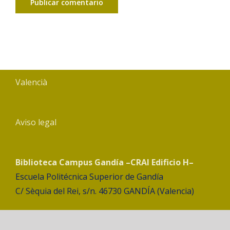
Valencià
Aviso legal
Biblioteca Campus Gandía –CRAI Edificio H–
Escuela Politécnica Superior de Gandía
C/ Sèquia del Rei, s/n. 46730 GANDÍA (Valencia)