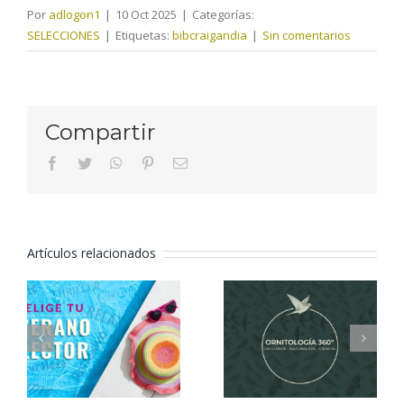
Por
adlogon1
|
10 Oct 2025
|
Categorías:
SELECCIONES
|
Etiquetas:
bibcraigandia
|
Sin comentarios
Compartir
facebook
twitter
whatsapp
pinterest
Correo
electrónico
Artículos relacionados
Elige tu
Ornitología
verano
360º
lector