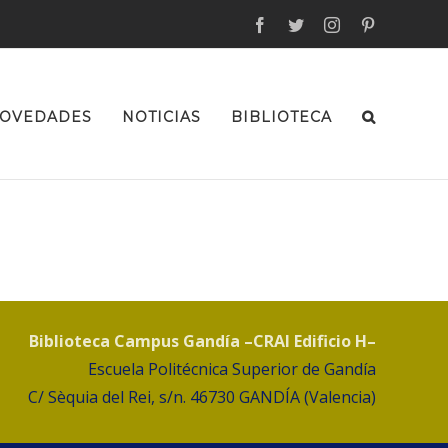
facebook
twitter
instagram
pinterest
OVEDADES
NOTICIAS
BIBLIOTECA
Biblioteca Campus Gandía –CRAI Edificio H–
Escuela Politécnica Superior de Gandía
C/ Sèquia del Rei, s/n. 46730 GANDÍA (Valencia)