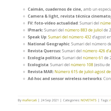
Caimán, cuadernos de cine,
amb un especi
Camera & light, revista técnica cinemato
FV: foto-vídeo actualidad
: Sumari del
núme
IPmark:
Sumari del
número 883 de juliol
de 2
Speak Up
:
Sumari del número 432
d’agost en
National Geographic
: Sumari del número de 
Revista Quercus:
Sumari del
número 426 d’
Ecología política
: Sumari del
número 61
de 2
Ecologista
: Sumari del
número 108
(estiu de 
Revista MAR:
Número 615 de juliol-agost de
Ad-hoc and sensor wireless networks
: Con
By
maferca6
|
24 Sep 2021
|
Categories:
NOVETATS
|
Tags: