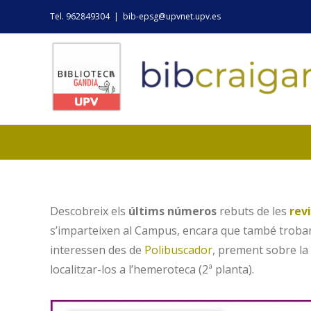
Skip
Tel. 962849304
|
bib-epsg@upvnet.upv.es
to
content
Descobreix els
últims números
rebuts de les
rev
s’imparteixen al Campus, encara que també trobare
interessen des de
Polibuscador
, prement sobre la 
localitzar-los a l’hemeroteca (2ª planta).