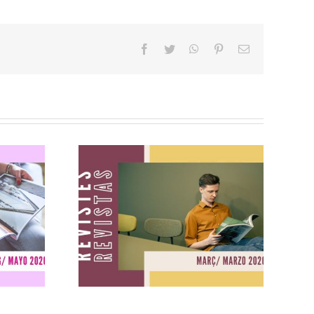
facebook
twitter
whatsapp
pinterest
Email
ig
Revistes març
2026