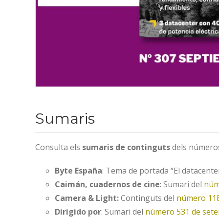
Sumaris
Consulta els
sumaris de continguts
dels números
Byte España
: Tema de portada “El datacenter
Caimán, cuadernos de cine
: Sumari del
núm
Camera & Light:
Continguts del
número 118
Dirigido por
: Sumari del
número 531 de set