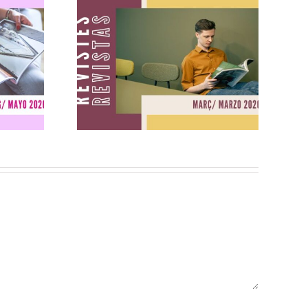
ig
Revistes març
2026