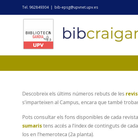
Skip
Tel. 962849304
|
bib-epsg@upvnet.upv.es
to
content
Descobreix els últims números rebuts de les
revi
s’imparteixen al Campus, encara que també trobare
Pots consultar els fons disponibles de cada revist
sumaris
tens accés a l’índex de continguts de cada 
los en l’hemeroteca (2a planta).