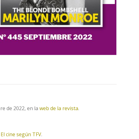
bre de 2022, en la
web de la revista
.
g
El cine según TFV
.