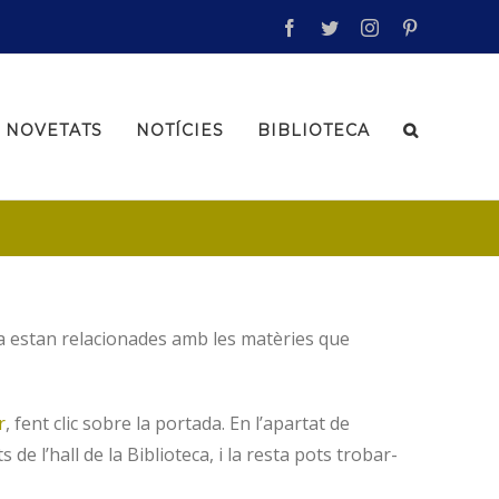
facebook
twitter
instagram
pinterest
NOVETATS
NOTÍCIES
BIBLIOTECA
ia estan relacionades amb les matèries que
r
, fent clic sobre la portada. En l’apartat de
de l’hall de la Biblioteca, i la resta pots trobar-