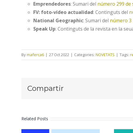
Emprendedores
: Sumari del
número 299 de
FV: foto-vídeo actualidad
: Continguts del
n
National Geographic
: Sumari del
número 3 
Speak Up
: Continguts de la revista en la se
By
maferca6
|
27 Oct 2022
|
Categories:
NOVETATS
|
Tags:
r
Compartir
Related Posts