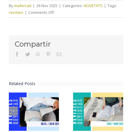
By
maferca6
|
26 Nov 2025
|
Categories:
NOVETATS
|
Tags:
on
revistes
|
Comments Off
Revistes
novembre
2025
Compartir
facebook
twitter
whatsapp
pinterest
Email
Related Posts
Revistes
Revistes
juliol 2026
juny 2026