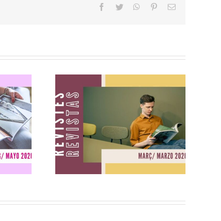
facebook
twitter
whatsapp
pinterest
Email
ig
Revistes març
2026