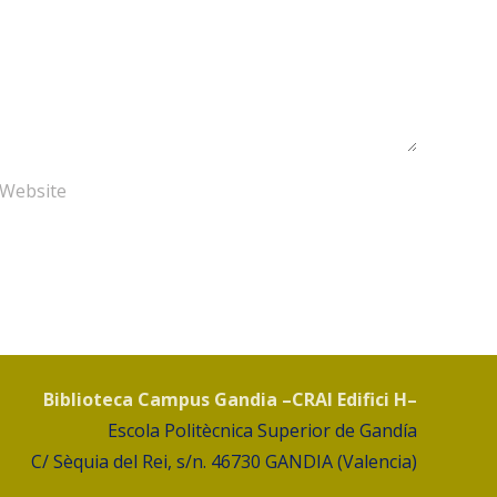
Biblioteca Campus Gandia –CRAI Edifici H–
Escola Politècnica Superior de Gandía
C/ Sèquia del Rei, s/n. 46730 GANDIA (Valencia)