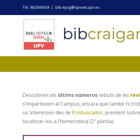
Skip
Tel. 962849304
|
bib-epsg@upvnet.upv.es
to
content
Descobreix els
últims números
rebuts de les
rev
s’imparteixen al Campus, encara que també hi trob
us interessen des de
Polibuscador
, prement sobre 
localitzar-los a l’hemeroteca (2ª planta).