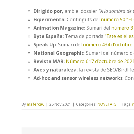
Dirigido por,
amb el dossier
“A la sombra de 0
Experimenta:
Continguts del
número 90 “El 
Animation Magazine:
Sumari del
número 3
Byte España:
Tema de portada
“Este es el e
Speak Up
: Sumari del
número 434 d’octubre
National Geographic
: Sumari del número d
Revista MAR:
Número 617 d’octubre de 202
Aves y naturaleza
, la revista de SEO/Birdlif
Ad-hoc and sensor wireless networks
: Con
By
maferca6
|
26 Nov 2021
|
Categories:
NOVETATS
|
Tags: