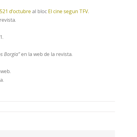
521 d’octubre
al bloc
El cine segun TFV
.
revista.
1.
s Borgia”
en la web de la revista.
 web.
a.