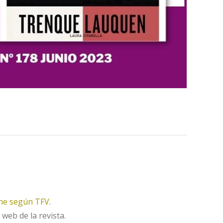
ine según TFV
.
 web de la revista.