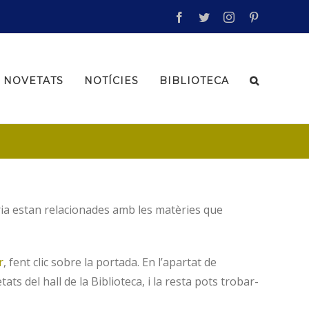
facebook
twitter
instagram
pinterest
NOVETATS
NOTÍCIES
BIBLIOTECA
ria estan relacionades amb les matèries que
r
, fent clic sobre la portada. En l’apartat de
ts del hall de la Biblioteca, i la resta pots trobar-