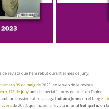
 de revista que hem rebut durant el mes de juny:
l
número 39 de maig
de 2023, en la web de la revista.
ero 178 de juny
amb l’especial “Libros de cine” en Dialnet.
amb un dossier sobre la saga
Indiana Jones
en el blog
El c
mavera
de 2023, que inclou la revista infantil
Gallipata,
en la