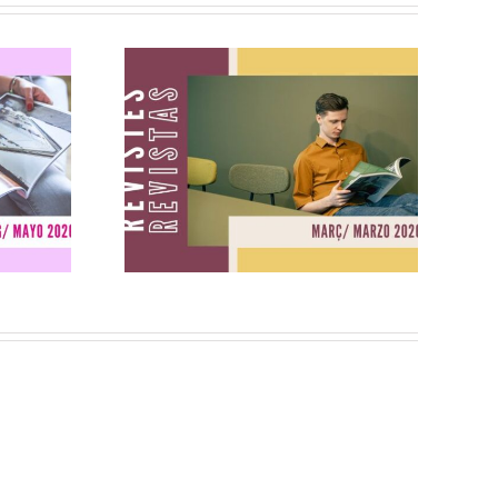
ig
Revistes març
2026