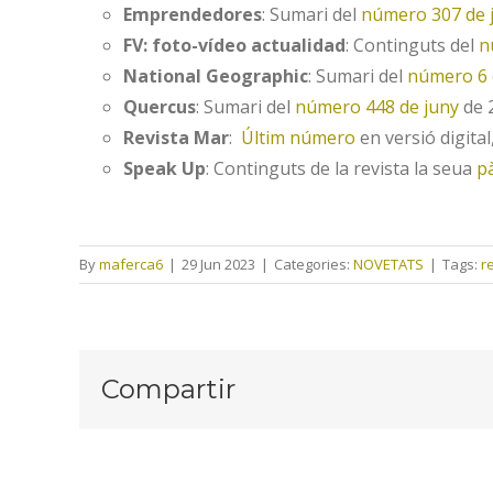
Emprendedores
: Sumari del
número 307 de 
FV: foto-vídeo actualidad
: Continguts del
n
National Geographic
: Sumari del
número 6 
Quercus
: Sumari del
número 448 de juny
de 2
Revista Mar
:
Últim número
en versió digital
Speak Up
: Continguts de la revista la seua
p
By
maferca6
|
29 Jun 2023
|
Categories:
NOVETATS
|
Tags:
r
Compartir