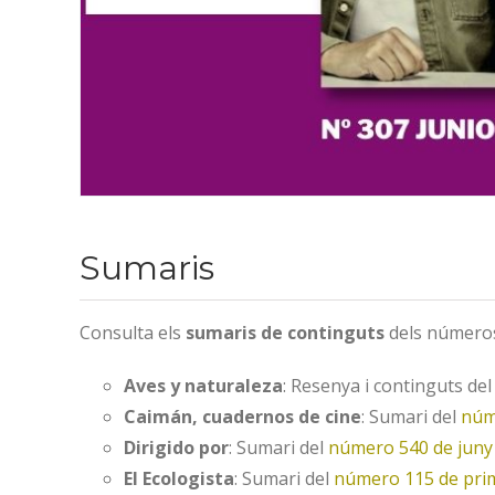
Sumaris
Consulta els
sumaris de continguts
dels números
Aves y naturaleza
: Resenya i continguts de
Caimán, cuadernos de cine
: Sumari del
núm
Dirigido por
: Sumari del
número 540 de juny
El Ecologista
: Sumari del
número 115 de pri