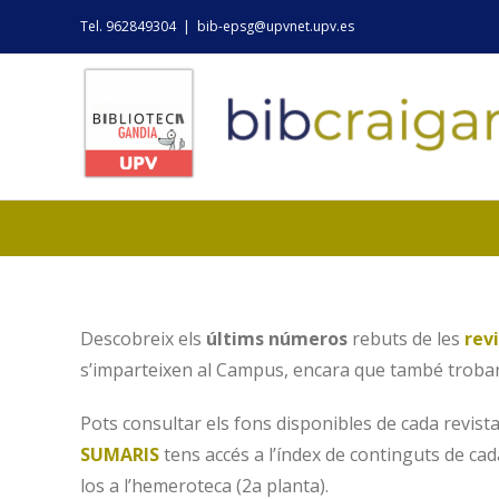
Skip
Tel. 962849304
|
bib-epsg@upvnet.upv.es
to
content
Descobreix els
últims números
rebuts de les
rev
s’imparteixen al Campus, encara que també trobarà
Pots consultar els fons disponibles de cada revist
SUMARIS
tens accés a l’índex de continguts de cada
los a l’hemeroteca (2a planta).