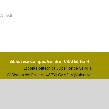
Biblioteca Campus Gandia –CRAI Edifici H–
Escola Politècnica Superior de Gandía
C/ Sèquia del Rei, s/n. 46730 GANDIA (Valencia)