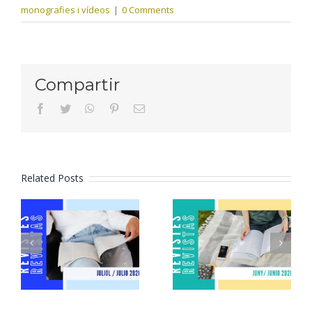
monografies i vídeos
|
0 Comments
Compartir
facebook
twitter
whatsapp
pinterest
Email
Related Posts
Revistes
Revistes
juliol 2026
juny 2026