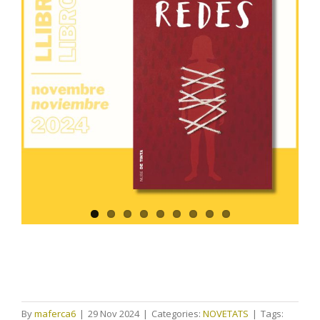
By
maferca6
|
29 Nov 2024
|
Categories:
NOVETATS
|
Tags: