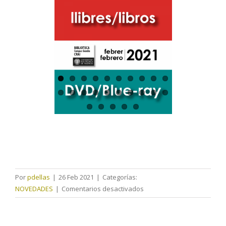
Por
pdellas
|
26 Feb 2021
|
Categorías:
en
NOVEDADES
|
Comentarios desactivados
Monografías
febrero
2021