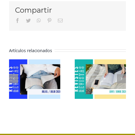
Compartir
facebook
twitter
whatsapp
pinterest
Correo
electrónico
Artículos relacionados
Revistas
Revistas
julio 2026
junio 2026